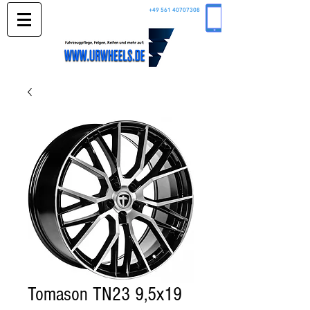
+49 561 40707308
Tomason TN23 9,5x19