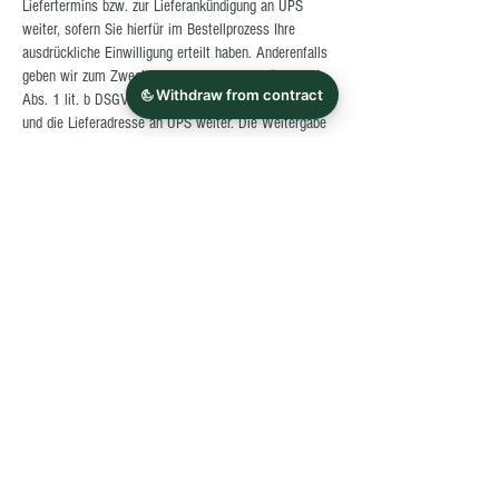
Liefertermins bzw. zur Lieferankündigung an UPS
weiter, sofern Sie hierfür im Bestellprozess Ihre
ausdrückliche Einwilligung erteilt haben. Anderenfalls
geben wir zum Zwecke der Zustellung gemäß Art. 6
Abs. 1 lit. b DSGVO nur den Namen des Empfängers
und die Lieferadresse an UPS weiter. Die Weitergabe
erfolgt nur, soweit dies für die Warenlieferung
erforderlich ist. In diesem Fall ist eine vorherige
Abstimmung des Liefertermins mit UPS bzw. die
Übermittlung von Statusinformationen der
Sendungszustellung nicht möglich.
Die Einwilligung kann jederzeit mit Wirkung für die
Zukunft gegenüber dem oben bezeichneten
Verantwortlichen oder gegenüber dem
Transportdienstleister UPS widerrufen werden.
Erfolgt die Zustellung der Ware durch den
Transportdienstleister UPS (United Parcel Service
Deutschland Inc. & Co. OHG, Görlitzer Straße 1,
41460 Neuss), geben wir Ihre E-Mail-Adresse vor der
Zustellung der Ware gemäß Art. 6 Abs. 1 lit. a
DSGVO zum Zwecke der Abstimmung eines