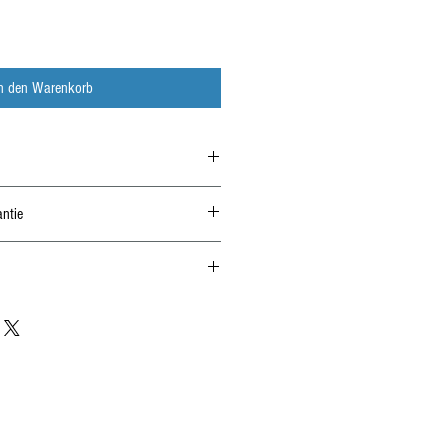
In den Warenkorb
ntie
erhalb von 14 Tagen nur unmontiert und
m Kauf immer die Auflagen im Gutachten!