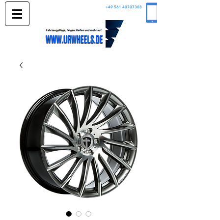
+49 561 40707308