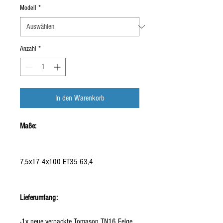
Modell
*
Anzahl
*
In den Warenkorb
Maße:
7,5x17 4x100 ET35 63,4
Lieferumfang:
-1x neue verpackte Tomason TN16 Felge