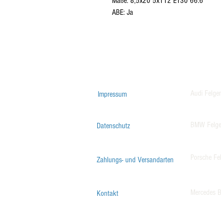
Maße: 8,5x20 5x112 ET30 66.6
ABE: Ja
Audi Felge
Impressum
BMW Felg
Datenschutz
Porsche Fe
Zahlungs- und Versandarten
Mercedes B
Kontakt