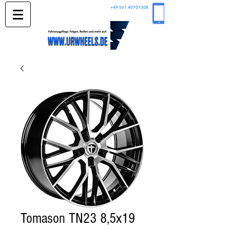
+49 561 40707308
Tomason TN23 8,5x19