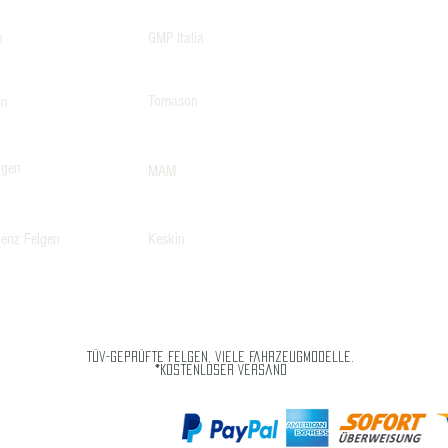
n
GMP Italia
Tomason
en
lgen
MAM
enz Felgen
Keskin
Tüv-geprüfte Felgen, viele Fahrzeugmodelle.
*Kostenloser Versand