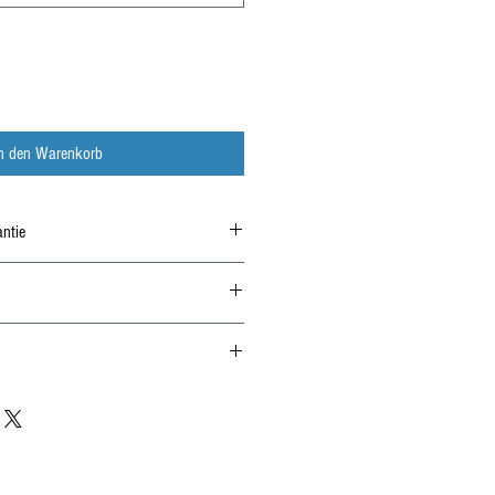
In den Warenkorb
ntie
24 Monate Herstellergarantie
alb DE ab 4 Felgen