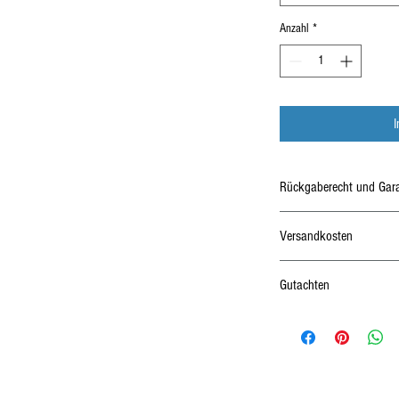
Anzahl
*
Rückgaberecht und Gara
14 Tage Rückgabrecht und 
Versandkosten
Kostenloserversand innerh
Gutachten
ABE, Gutachten, Anlage