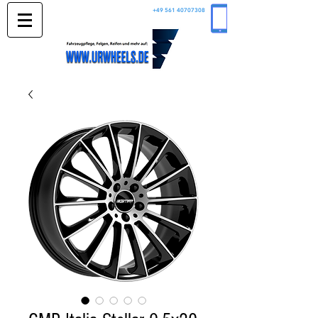
+49 561 40707308