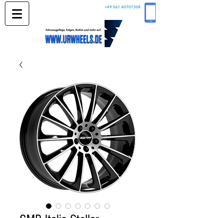
+49 561 40707308