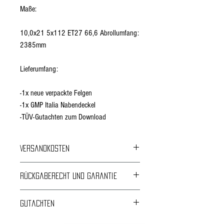
Maße:
10,0x21 5x112 ET27 66,6 Abrollumfang:
2385mm
Lieferumfang:
-1x neue verpackte Felgen
-1x GMP Italia Nabendeckel
-TÜV-Gutachten zum Download
Versandkosten
Kostenloser Versand
Rückgaberecht und Garantie
24 Monate Garantie
Gutachten
Rückgabe und Umtausch innerhalb von 14 Tagen