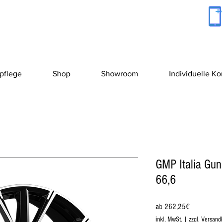
+
pflege
Shop
Showroom
Individuelle K
GMP Italia Gu
66,6
Sale-
ab
262,25€
Preis
inkl. MwSt.
|
zzgl. Versand