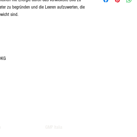
*Bitte beachten Sie vor de
meter zu begründen und die Leeren aufzuwerten, die 
wicht sind.

0KG

n
GMP Italia