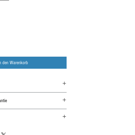
In den Warenkorb
ntie
erhalb von 14 Tagen nur unmontiert und