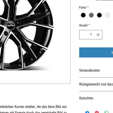
Farbe
*
Anzahl
*
Versandkosten
Kostenloser Versand
Rückgaberecht und Gara
24 Monate Garantie
Gutachten
Rückgabe und Umtausch inn
hlreichen Kurven erteilen, die das feine Bild von 
ungenutzt.
ABE, Gutachten, Anlage
einen mit Energie durch das verwickelte Bild zu 