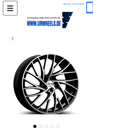
+49 561 40707308