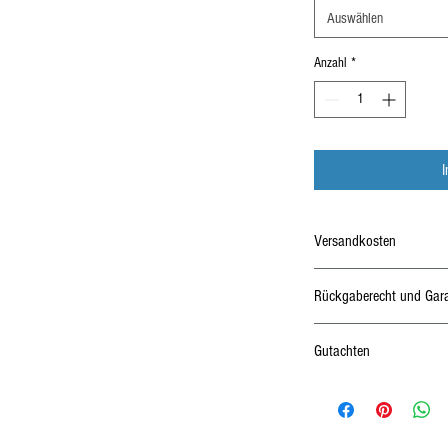
Auswählen
Anzahl
*
Versandkosten
Kostenloser Versand ab 4 
Rückgaberecht und Gara
14 Tage Rückgaberecht und
Gutachten
ABE, Gutachte, Anlage