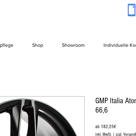
+
pflege
Shop
Showroom
Individuelle K
GMP Italia At
66,6
Sale-
ab
182,25€
Preis
inkl. MwSt.
|
zzgl. Versand