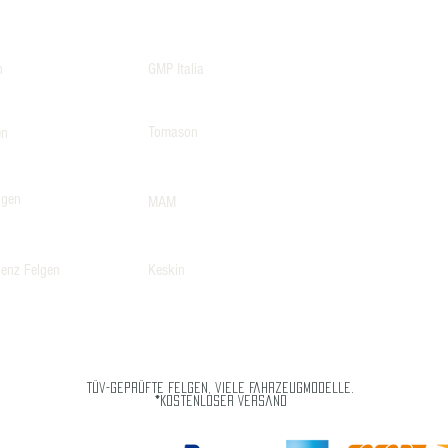
n
GMP Italia
Tomason
en
lgen
MAM
enz Felgen
Keskin
Tüv-geprüfte Felgen, viele Fahrzeugmodelle.
*Kostenloser Versand