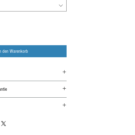
In den Warenkorb
Felgen
ntie
 24 Monate Herstellergarantie*