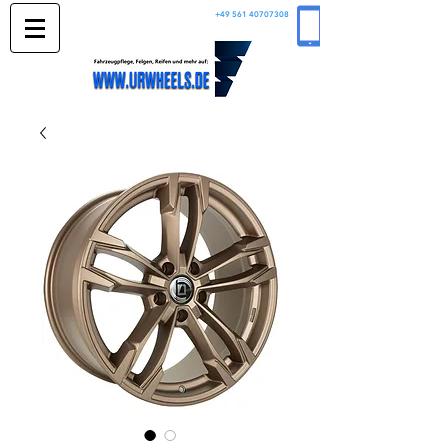
+49 561 40707308