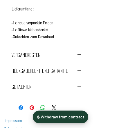
Lieferumfang:
-1x neue verpackte Felgen
-1x Diewe Nabendeckel
-Gutachten zum Download
Versandkosten
Kostenloser Versand
Rückgaberecht und Garantie
24 Monate Garantie
Gutachten
Rückgabe und Umtausch innerhalb von 14 Tagen
nur unmontiert und ungenutzt.
VA
-----
ABE,Gutachten,Anlage
--------
Impressum
*Bitte beachten Sie vor dem Kauf immer die
Datenschutz
Auflagen im Gutachten!