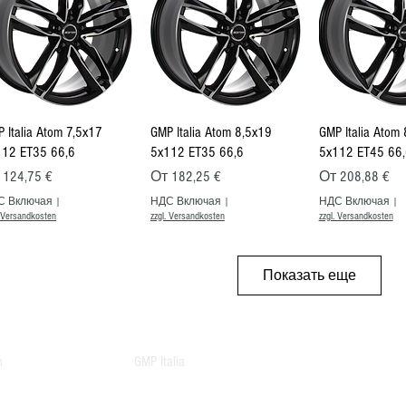
Быстрый просмотр
Быстрый просмотр
Быстрый п
 Italia Atom 7,5x17
GMP Italia Atom 8,5x19
GMP Italia Atom
112 ET35 66,6
5x112 ET35 66,6
5x112 ET45 66,
на со скидкой
Цена со скидкой
Цена со ски
т
124,75 €
От
182,25 €
От
208,88 €
С Включая
|
НДС Включая
|
НДС Включая
|
. Versandkosten
zzgl. Versandkosten
zzgl. Versandkosten
Показать еще
n
GMP Italia