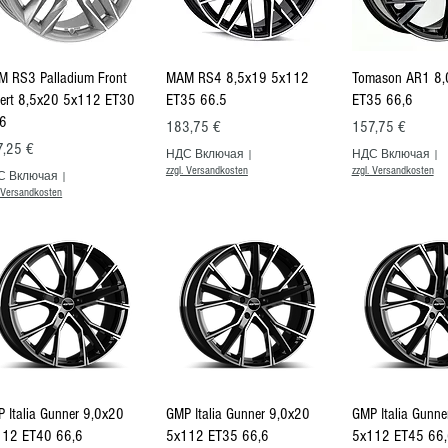
Быстрый просмотр
Быстрый просмотр
Быстрый п
 RS3 Palladium Front
MAM RS4 8,5x19 5x112
Tomason AR1 8,
iert 8,5x20 5x112 ET30
ET35 66.5
ET35 66,6
.6
Цена
Цена
183,75 €
157,75 €
на
7,25 €
НДС Включая
|
НДС Включая
|
zzgl. Versandkosten
zzgl. Versandkosten
С Включая
|
. Versandkosten
Быстрый просмотр
Быстрый просмотр
Быстрый п
 Italia Gunner 9,0x20
GMP Italia Gunner 9,0x20
GMP Italia Gunne
112 ET40 66,6
5x112 ET35 66,6
5x112 ET45 66,