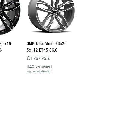
росмотр
Быстрый просмотр
 8,5x19
GMP Italia Atom 9,0x20
6
5x112 ET45 66,6
дкой
Цена со скидкой
От
262,25 €
НДС Включая
|
zzgl. Versandkosten