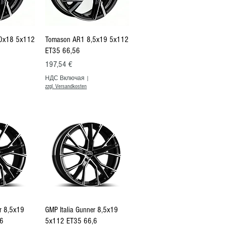
росмотр
Быстрый просмотр
0x18 5x112
Tomason AR1 8,5x19 5x112
ET35 66,56
Цена
197,54 €
НДС Включая
|
zzgl. Versandkosten
росмотр
Быстрый просмотр
r 8,5x19
GMP Italia Gunner 8,5x19
6
5x112 ET35 66,6