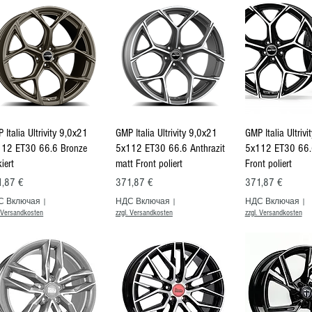
Быстрый просмотр
Быстрый просмотр
Быстрый п
 Italia Ultrivity 9,0x21
GMP Italia Ultrivity 9,0x21
GMP Italia Ultriv
12 ET30 66.6 Bronze
5x112 ET30 66.6 Anthrazit
5x112 ET30 66.
kiert
matt Front poliert
Front poliert
на
Цена
Цена
1,87 €
371,87 €
371,87 €
С Включая
|
НДС Включая
|
НДС Включая
|
. Versandkosten
zzgl. Versandkosten
zzgl. Versandkosten