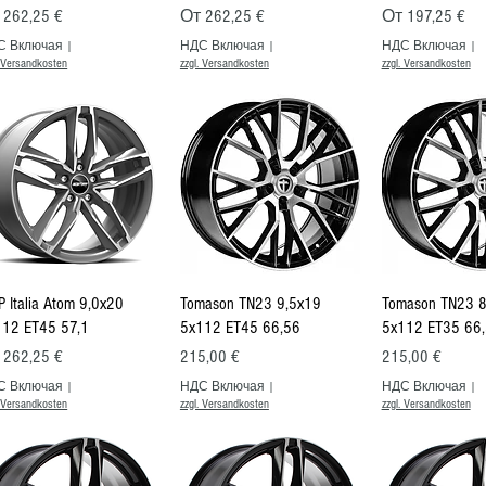
на со скидкой
Цена со скидкой
Цена со ски
т
262,25 €
От
262,25 €
От
197,25 €
С Включая
|
НДС Включая
|
НДС Включая
|
. Versandkosten
zzgl. Versandkosten
zzgl. Versandkosten
Быстрый просмотр
Быстрый просмотр
Быстрый п
 Italia Atom 9,0x20
Tomason TN23 9,5x19
Tomason TN23 8
112 ET45 57,1
5x112 ET45 66,56
5x112 ET35 66
на со скидкой
Цена
Цена
т
262,25 €
215,00 €
215,00 €
С Включая
|
НДС Включая
|
НДС Включая
|
. Versandkosten
zzgl. Versandkosten
zzgl. Versandkosten