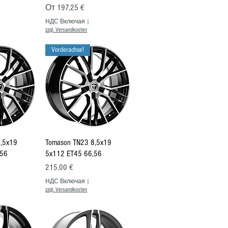
дкой
Цена со скидкой
От
197,25 €
НДС Включая
|
zzgl. Versandkosten
Vorderachse!
росмотр
Быстрый просмотр
,5x19
Tomason TN23 8,5x19
,56
5x112 ET45 66,56
Цена
215,00 €
НДС Включая
|
zzgl. Versandkosten