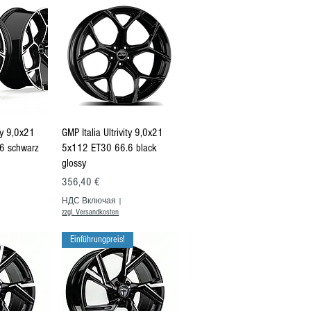
росмотр
Быстрый просмотр
ity 9,0x21
GMP Italia Ultrivity 9,0x21
6 schwarz
5x112 ET30 66.6 black
glossy
Цена
356,40 €
НДС Включая
|
zzgl. Versandkosten
Einführungpreis!