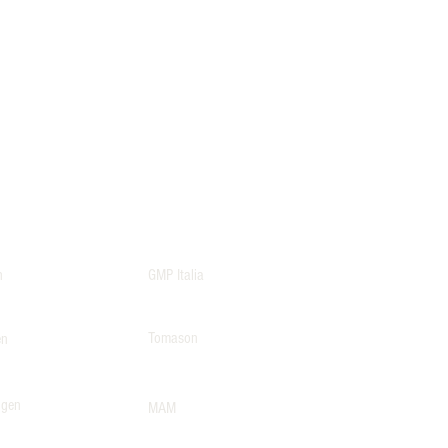
n
GMP Italia
Tomason
en
lgen
MAM