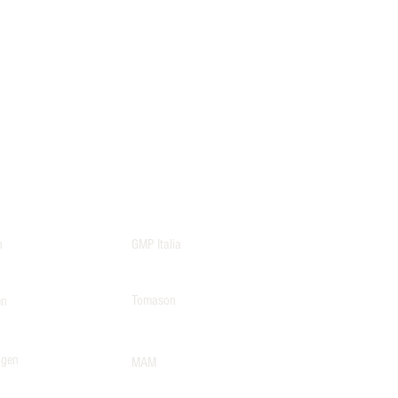
n
GMP Italia
Tomason
en
lgen
MAM