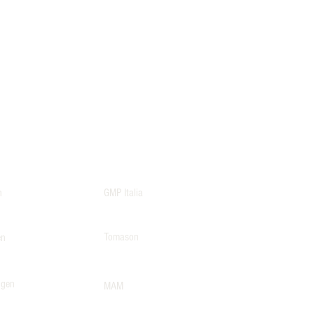
n
GMP Italia
Tomason
en
lgen
MAM