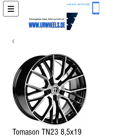
+49 561 40707308
Tomason TN23 8,5x19