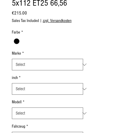
5x112 ET25 66,56
Price
€215.00
Sales Tax Included
|
zzgl. Versandkosten
Farbe
*
Marke
*
inch
*
Modell
*
Fahrzeug
*