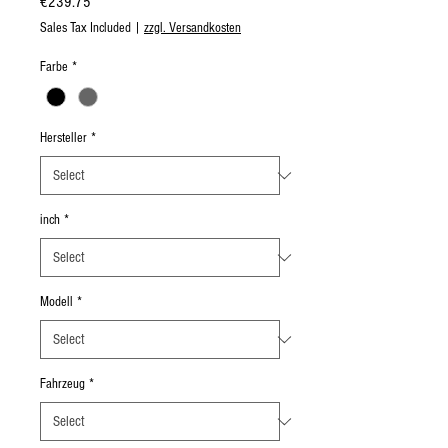
Price
€239.75
Sales Tax Included
|
zzgl. Versandkosten
Farbe
*
Hersteller
*
inch
*
Modell
*
Fahrzeug
*