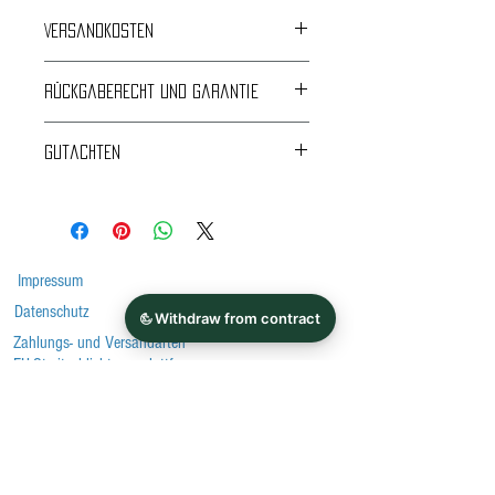
Versandkosten
Kostenloser Versand
Rückgaberecht und Garantie
24 Monate Garantie
Gutachten
Rückgabe und Umtausch innerhalb von 14 Tagen
ABE und Tüv-Gutachten
nur unmontiert und ungenutzt.
*Bitte beachten Sie vor dem Kauf immer die
Auflagen im Gutachten!
Impressum
Datenschutz
Zahlungs- und Versandarten
EU-Streitschlichtungsplattform