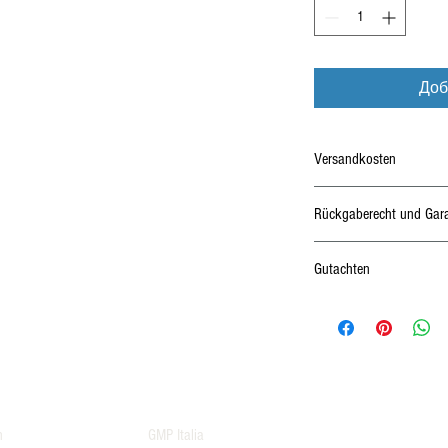
Доб
Versandkosten
Kostenloser Versand
Rückgaberecht und Gara
24 Monate Garantie
Gutachten
Rückgabe und Umtausch inn
ABE und Tüvgutachten
ungenutzt.
*Bitte beachten Sie vor de
n
GMP Italia