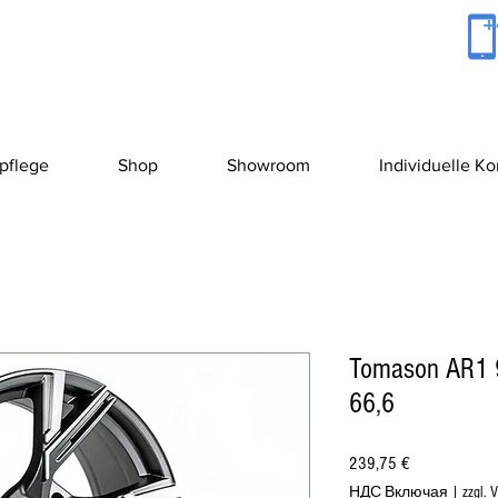
+
pflege
Shop
Showroom
Individuelle K
Tomason AR1 
66,6
Цена
239,75 €
НДС Включая
|
zzgl. 