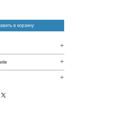
авить в корзину
ntie
erhalb von 14 Tagen nur unmontiert und
m Kauf immer die Auflagen im Gutachten!