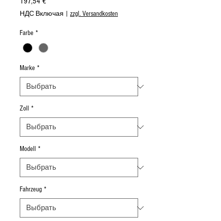
Цена
197,54 €
НДС Включая
|
zzgl. Versandkosten
Farbe
*
Marke
*
Zoll
*
Modell
*
Fahrzeug
*