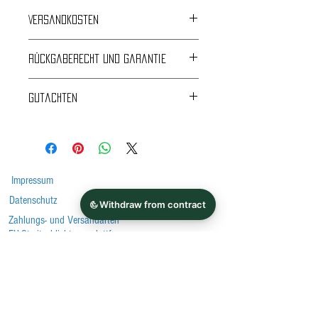
Versandkosten
Kostenloser Versand
Rückgaberecht und Garantie
24 Monate Garantie
Gutachten
Rückgabe und Umtausch innerhalb von 14 Tagen
ABE und TÜV-Gutachten
nur unmontiert und ungenutzt.
*Bitte beachten Sie vor dem Kauf immer die
Auflagen im Gutachten!
Impressum
Datenschutz
Zahlungs- und Versandarten
EU-Streitschlichtungsplattform