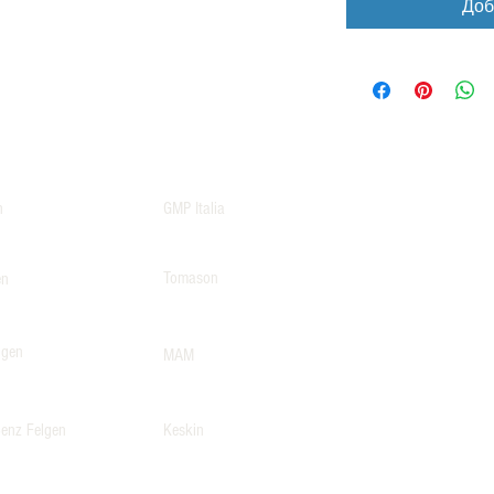
Доб
n
GMP Italia
Tomason
en
lgen
MAM
enz Felgen
Keskin