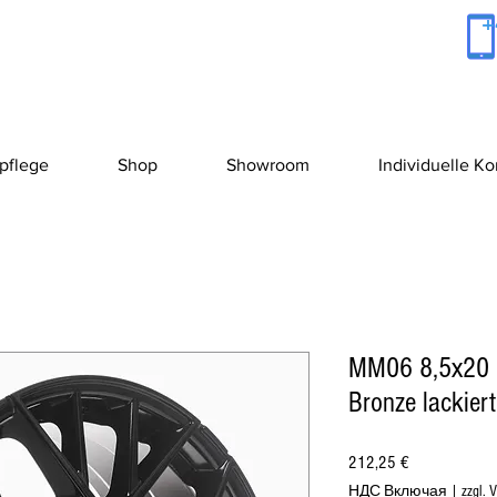
+
pflege
Shop
Showroom
Individuelle K
MM06 8,5x20 
Bronze lackiert
Цена
212,25 €
НДС Включая
|
zzgl. 