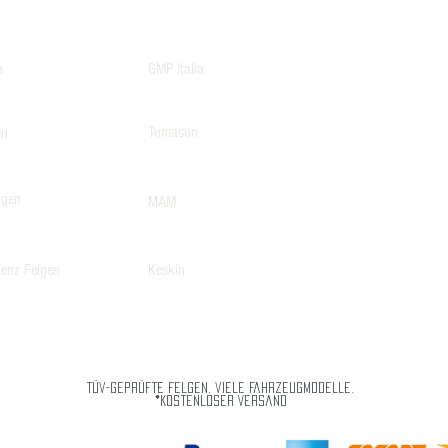
n
GMP Italia
Tomason
en
lgen
MAM
enz Felgen
Keskin
Tüv-geprüfte Felgen, viele Fahrzeugmodelle.
*Kostenloser Versand