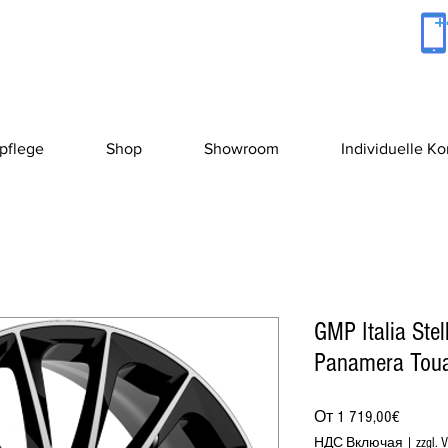
+
pflege
Shop
Showroom
Individuelle K
GMP Italia Stel
Panamera Tou
Спецц
От
1 719,00€
НДС Включая
|
zzgl. 