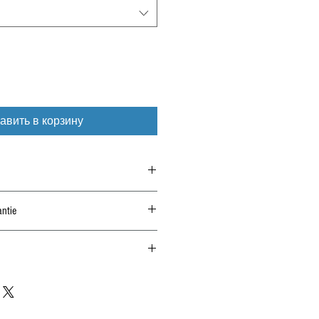
авить в корзину
ntie
erhalb von 14 Tagen nur unmontiert und
m Kauf immer die Auflagen im Gutachten!