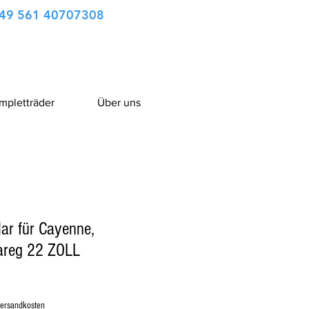
49 561 40707308
ompletträder
Über uns
lar für Cayenne,
areg 22 ZOLL
ена
Versandkosten