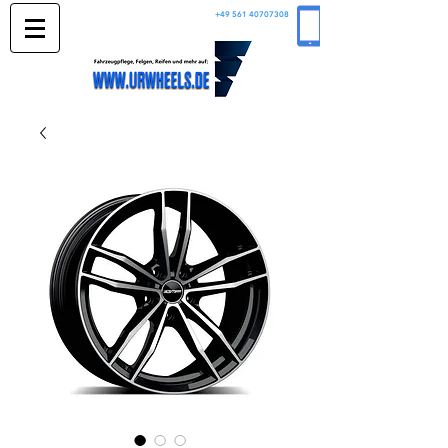
+49 561 40707308