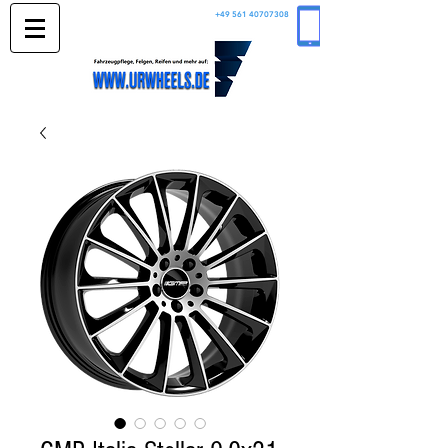
+49 561 40707308