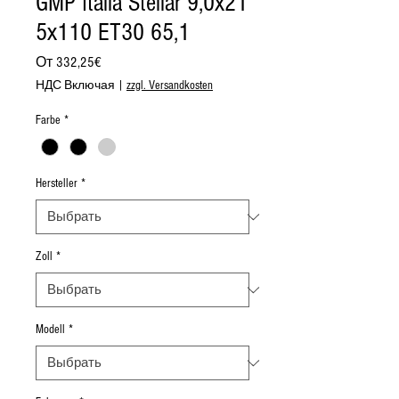
GMP Italia Stellar 9,0x21
5x110 ET30 65,1
Спеццена
От
332,25€
НДС Включая
|
zzgl. Versandkosten
Farbe
*
Hersteller
*
Zoll
*
Modell
*