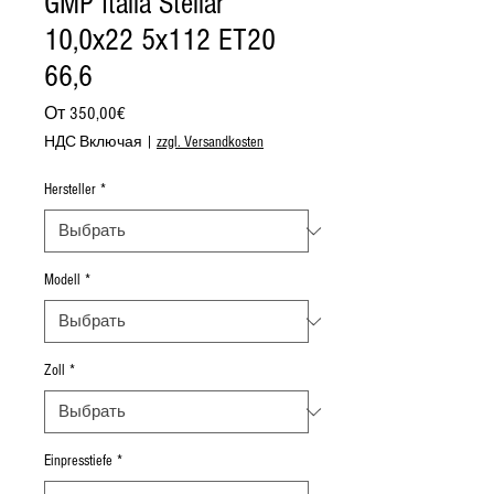
GMP Italia Stellar
10,0x22 5x112 ET20
66,6
Спеццена
От
350,00€
НДС Включая
|
zzgl. Versandkosten
Hersteller
*
Modell
*
Zoll
*
Einpresstiefe
*