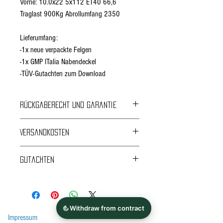
Vorne: 10.0x22 5x112 ET40 66,6
Traglast 900Kg Abrollumfang 2350
Lieferumfang:
-1x neue verpackte Felgen
-1x GMP ITalia Nabendeckel
-TÜV-Gutachten zum Download
Rückgaberecht und Garantie
24 Monate Garantie
Versandkosten
Rückgabe und Umtausch innerhalb von 14 Tagen
Kostenloser Versand ab 4 Felgen.
nur unmontiert und ungenutzt.
Gutachten
ABE, Gutachten, Anlage
*Bitte beachten Sie vor dem Kauf immer die
Auflagen im Gutachten!
Impressum