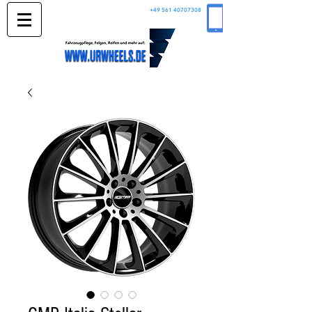
+49 561 40707308