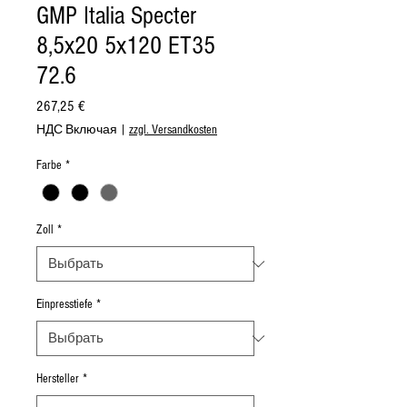
GMP Italia Specter
8,5x20 5x120 ET35
72.6
Цена
267,25 €
НДС Включая
|
zzgl. Versandkosten
Farbe
*
Zoll
*
Einpresstiefe
*
Hersteller
*