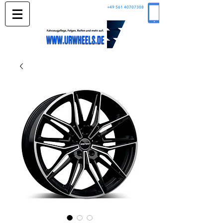
+49 561 40707308