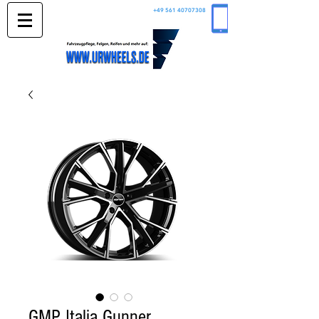
+49 561 40707308
GMP Italia Gunner