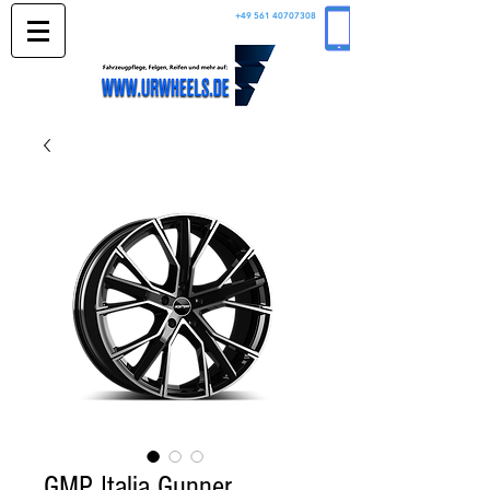
+49 561 40707308
GMP Italia Gunner