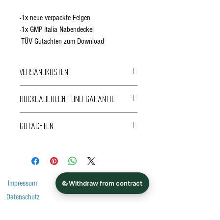
-1x neue verpackte Felgen
-1x GMP Italia Nabendeckel
-TÜV-Gutachten zum Download
Versandkosten
Kostenloser Versand
Rückgaberecht und Garantie
24 gesetzliche Gewährleistung
Gutachten
Rückgabe und Umtausch innerhalb von 14 Tagen
nur unmontiert und ungenutzt.
ABE, Gutachten, Anlage
*Bitte beachten Sie vor dem Kauf immer die
Auflagen im Gutachten!
Impressum
Datenschutz
Zahlungs- und Versandarten