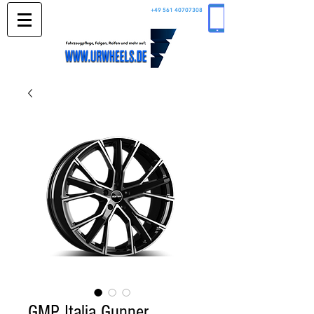
+49 561 40707308
GMP Italia Gunner