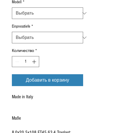
Modell
*
Einpresstiefe
*
Количество
*
Добавить в корзину
Made in Italy
Maße
8,0x20 5x108 ET45 63,4 Traglast: