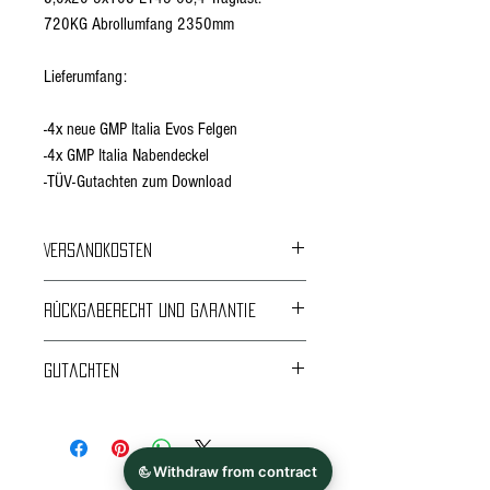
720KG Abrollumfang 2350mm
Lieferumfang:
-4x neue GMP Italia Evos Felgen
-4x GMP Italia Nabendeckel
-TÜV-Gutachten zum Download
Versandkosten
Kostenloser Versand
Rückgaberecht und Garantie
24 Monate Garantie
Gutachten
Rückgabe und Umtausch innerhalb von 14 Tagen
nur unmontiert und ungenutzt.
ABE,Gutachten,Anlage