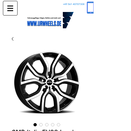
+49 561 40707308