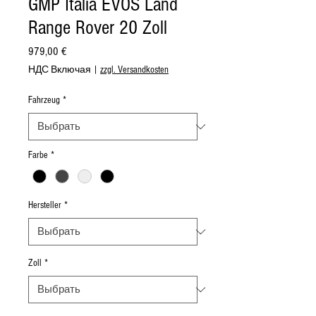
GMP Italia EVOS Land
Range Rover 20 Zoll
Цена
979,00 €
НДС Включая
|
zzgl. Versandkosten
Fahrzeug
*
Farbe
*
Hersteller
*
Zoll
*