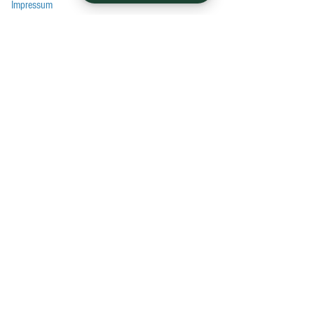
Impressum
Datenschutz
Zahlungs- und Versandarten
EU-Streitschlichtungsplattform
Tel:
+49 561 40707308
Erreichbar Montag bis Samstag von 9 bis 19
Uhr