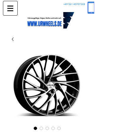
+49 561 40707308