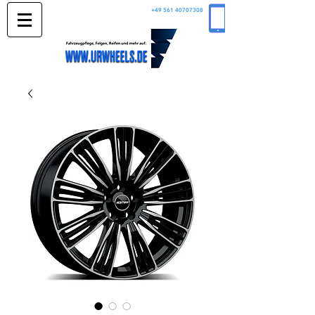
+49 561 40707308