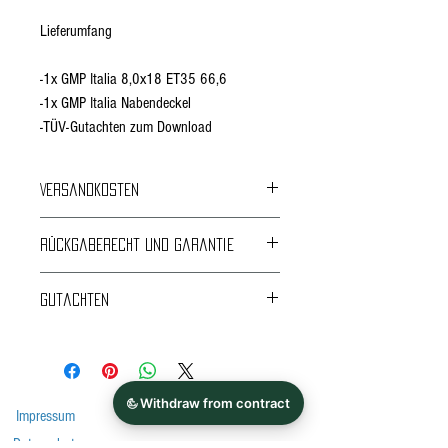
Lieferumfang
-1x GMP Italia 8,0x18 ET35 66,6
-1x GMP Italia Nabendeckel
-TÜV-Gutachten zum Download
Versandkosten
Kostenloser Versand ab 4 Felgen
Rückgaberecht und Garantie
14 Tage Rückgaberecht und 24 Monate
Gutachten
Herstellergarantie*
ABE
Gutachten
Anlage
Impressum
Datenschutz