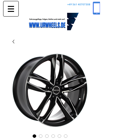
+49 561 40707308