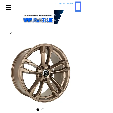
+49 561 40707308