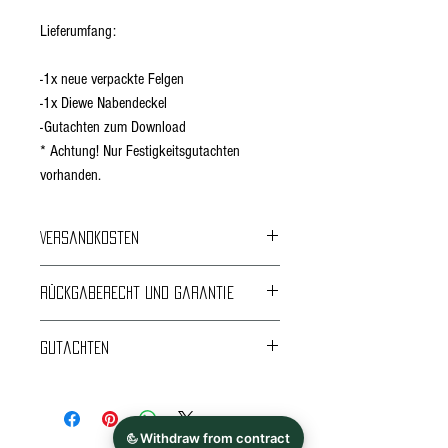
Lieferumfang:
-1x neue verpackte Felgen
-1x Diewe Nabendeckel
-Gutachten zum Download
* Achtung! Nur Festigkeitsgutachten
vorhanden.
Versandkosten
Kostenloser Versand
Rückgaberecht und Garantie
24 Monate Garantie
Gutachten
Rückgabe und Umtausch innerhalb von 14 Tagen
nur unmontiert und ungenutzt.
VA
-----
ABE,Gutachten,Anlage
--------