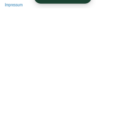
Impressum
*Bitte beachten Sie vor dem Kauf immer die
Datenschutz
Auflagen im Gutachten!
Zahlungs- und Versandarten
EU-Streitschlichtungsplattform
Tel:
+49 561 40707308
Erreichbar Montag bis Samstag von 9 bis 19
Uhr