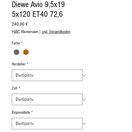
Diewe Avio 9,5x19
5x120 ET40 72,6
Цена
240,00 €
НДС Включая
|
zzgl. Versandkosten
Farbe
*
Hersteller
*
Zoll
*
Einpresstiefe
*